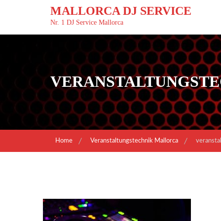
Skip
MALLORCA DJ SERVICE
to
Nr. 1 DJ Service Mallorca
content
VERANSTALTUNGSTE
Home
Veranstaltungstechnik Mallorca
veransta