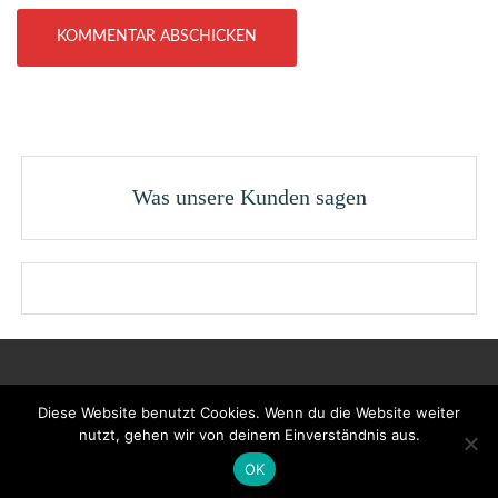
Was unsere Kunden sagen
Mallorca DJ & Event Service
Diese Website benutzt Cookies. Wenn du die Website weiter
nutzt, gehen wir von deinem Einverständnis aus.
Proudly powered by WordPress.
|
Theme: chrimbo by
eVisionThemes
OK